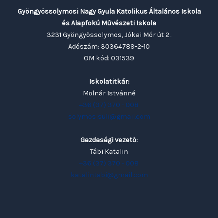
Gyöngyössolymosi Nagy Gyula Katolikus Általános Iskola
és Alapfokú Művészeti Iskola
3231 Gyöngyössolymos, Jókai Mór út 2..
Adószám: 30364789-2-10
OM kód: 031539
Iskolatitkár:
Molnár Istvánné
+36 (37) 370 - 008
solymosisuli@gmail.com
Gazdasági vezető:
Tábi Katalin
+36 (37) 370 - 008
katalintabi@gmail.com