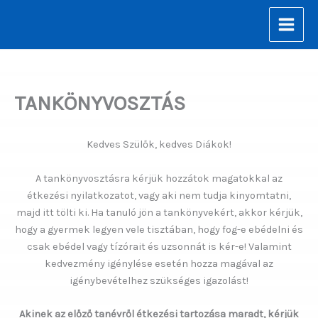
Skip
to
content
TANKÖNYVOSZTÁS
Kedves Szülők, kedves Diákok!
A tankönyvosztásra kérjük hozzátok magatokkal az
étkezési nyilatkozatot, vagy aki nem tudja kinyomtatni,
majd itt tölti ki. Ha tanuló jön a tankönyvekért, akkor kérjük,
hogy a gyermek legyen vele tisztában, hogy fog-e ebédelni és
csak ebédel vagy tízórait és uzsonnát is kér-e! Valamint
kedvezmény igénylése esetén hozza magával az
igénybevételhez szükséges igazolást!
Akinek az előző tanévről étkezési tartozása maradt, kérjük