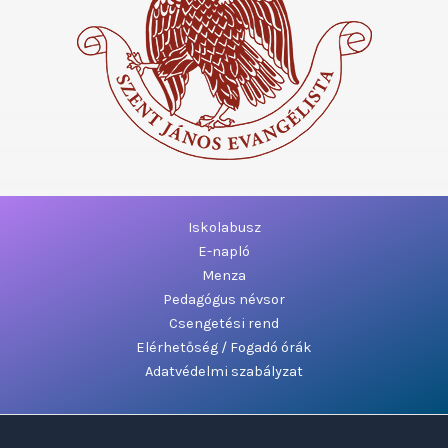
Iskolabusz
E-napló
Menza
Pedagógus névsor
Csengetési rend
Elérhetőség / Fogadó órák
Adatvédelmi szabályzat