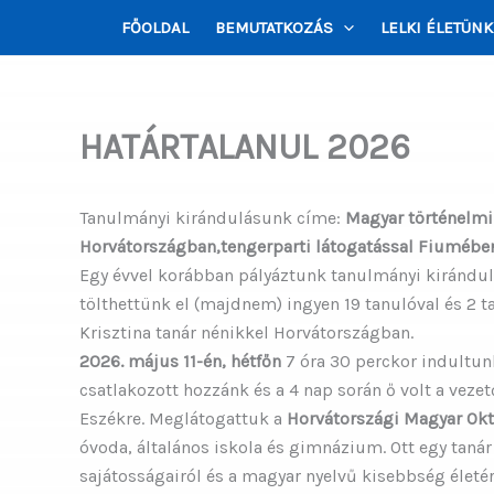
Skip
FŐOLDAL
BEMUTATKOZÁS
LELKI ÉLETÜNK
to
content
HATÁRTALANUL 2026
Tanulmányi kirándulásunk címe:
Magyar történelmi
Horvátországban,tengerparti látogatással Fiumébe
Egy évvel korábban pályáztunk tanulmányi kirándul
tölthettünk el (majdnem) ingyen 19 tanulóval és 2 ta
Krisztina tanár nénikkel Horvátországban.
2026. május 11-én, hétfőn
7 óra 30 perckor indultunk
csatlakozott hozzánk és a 4 nap során ő volt a vezet
Eszékre. Meglátogattuk a
Horvátországi Magyar Okt
óvoda, általános iskola és gimnázium. Ott egy taná
sajátosságairól és a magyar nyelvű kisebbség életé