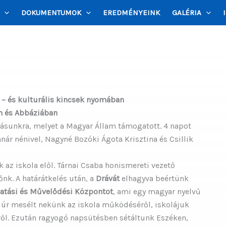
DOKUMENTUMOK
EREDMÉNYEINK
GALÉRIA
 – és kulturális kincsek nyomában
n és Abbáziában
ásunkra, melyet a Magyar Állam támogatott. 4 napot
nár nénivel, Nagyné Bozóki Ágota Krisztina és Csillik
 az iskola elől. Tárnai Csaba honismereti vezető
őnk. A határátkelés után, a
Drávát
elhagyva beértünk
atási és Művelődési Központot
, ami egy magyar nyelvű
r úr mesélt nekünk az iskola működéséről, iskolájuk
ről. Ezután ragyogó napsütésben sétáltunk Eszéken,