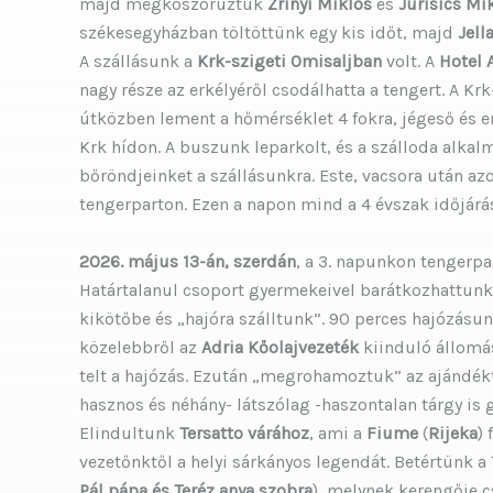
majd megkoszorúztuk
Zrínyi Miklós
és
Jurisics Mi
székesegyházban töltöttünk egy kis időt, majd
Jell
A szállásunk a
Krk-szigeti Omisaljban
volt. A
Hotel 
nagy része az erkélyéről csodálhatta a tengert. A Kr
útközben lement a hőmérséklet 4 fokra, jégeső és e
Krk hídon. A buszunk leparkolt, és a szálloda alkalm
bőröndjeinket a szállásunkra. Este, vacsora után a
tengerparton. Ezen a napon mind a 4 évszak időjárás
2026. május 13-án, szerdán
, a 3. napunkon tengerp
Határtalanul csoport gyermekeivel barátkozhattunk 
kikötőbe és „hajóra szálltunk”. 90 perces hajózásu
közelebbről az
Adria Kőolajvezeték
kiinduló állomás
telt a hajózás. Ezután „megrohamoztuk” az ajándékt
hasznos és néhány- látszólag -haszontalan tárgy is g
Elindultunk
Tersatto várához
, ami a
Fiume
(
Rijeka
)
vezetőnktől a helyi sárkányos legendát. Betértünk a 
Pál pápa és Teréz anya szobra
), melynek kerengője c