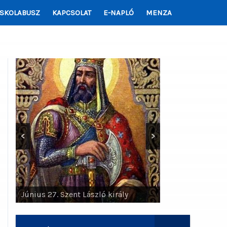
ISKOLABUSZ
KAPCSOLAT
E-NAPLÓ
MENZA
<
>
Június 27. Szent László király