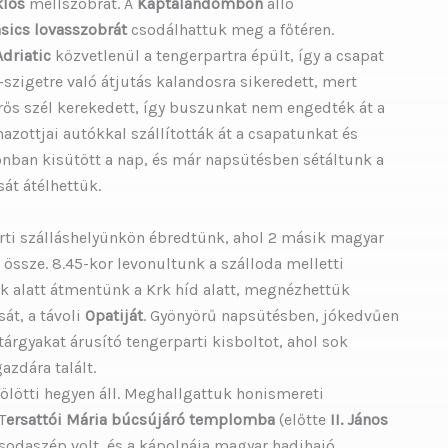
klós
mellszobrát. A
Káptalandombon
álló
asics lovasszobrát
csodálhattuk meg a főtéren.
Adriatic
közvetlenül a tengerpartra épült, így a csapat
k-szigetre való átjutás kalandosra sikeredett, mert
rős szél kerekedett, így buszunkat nem engedték át a
azottjai autókkal szállították át a csapatunkat és
zonban kisütött a nap, és már napsütésben sétáltunk a
át átélhettük.
arti szálláshelyünkön ébredtünk, ahol 2 másik magyar
össze. 8.45-kor levonultunk a szálloda melletti
nk alatt átmentünk a Krk híd alatt, megnézhettük
át, a távoli
Opatiját
. Gyönyörű napsütésben, jókedvűen
árgyakat árusító tengerparti kisboltot, ahol sok
azdára talált.
 fölötti hegyen áll. Meghallgattuk honismereti
T
ersattói Mária búcsújáró templomba
(előtte
II. János
sodaszép volt, és a kápolnája magyar hadihajó