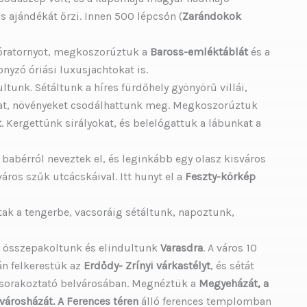
 ajándékát őrzi. Innen 500 lépcsőn (
Zarándokok
 óratornyot, megkoszorúztuk a
Baross-emléktáblát
és a
yzó óriási luxusjachtokat is.
ultunk. Sétáltunk a híres fürdőhely gyönyörű villái,
kat, növényeket csodálhattunk meg. Megkoszorúztuk
t
. Kergettünk sirályokat, és belelógattuk a lábunkat a
 babérról neveztek el, és leginkább egy olasz kisváros
os szűk utcácskáival. Itt hunyt el a
Feszty-körkép
tak a tengerbe, vacsoráig sétáltunk, napoztunk,
, összepakoltunk és elindultunk
Varasdra
. A város 10
án felkerestük az
Erdődy- Zrínyi várkastélyt
, és sétát
lsorakoztató belvárosában. Megnéztük a
Megyeházát, a
városházát. A Ferences téren
álló ferences templomban