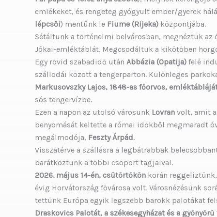
emlékeket, és rengeteg gyógyult ember/gyerek hálás
lépcsői
) mentünk le
Fiume (Rijeka)
központjába.
Sétáltunk a történelmi belvárosban, megnéztük az
Jókai-emléktáblát. Megcsodáltuk a kikötőben horgon
Egy rövid szabadidő után
Abbázia (Opatija)
felé ind
szállodái között a tengerparton. Különleges parko
Markusovszky Lajos, 1848-as főorvos, emléktáblájá
sós tengervízbe.
Ezen a napon az utolsó városunk
Lovran
volt, amit a
benyomását keltette a római időkből megmaradt óvár
megálmodója,
Feszty Árpád
.
Visszatérve a szállásra a legbátrabbak belecsobban
barátkoztunk a többi csoport tagjaival.
2026. május 14-én, csütörtökön
korán reggeliztünk
évig Horvátország fővárosa volt. Városnézésünk sor
tettünk Európa egyik legszebb barokk palotákat fe
Draskovics Palotát, a székesegyházat és a gyönyörű 