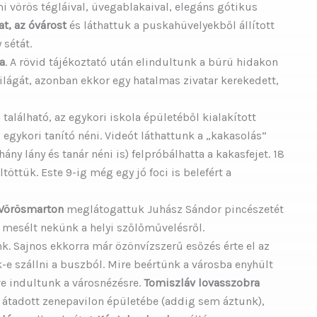
mi vörös tégláival, üvegablakaival, elegáns gótikus
at, az óvárost
és láthattuk a puskahüvelyekből állított
 sétát.
a
. A rövid tájékoztató után elindultunk a bürü hidakon
ilágát, azonban ekkor egy hatalmas zivatar kerekedett,
 található, az egykori iskola épületéből kialakított
egykori tanító néni. Videót láthattunk a „kakasolás”
y lány és tanár néni is) felpróbálhatta a kakasfejet. 18
öltöttük. Este 9-ig még egy jó foci is belefért a
Vörösmarton
meglátogattuk Juhász Sándor pincészetét
mesélt nekünk a helyi szőlőművelésről.
k. Sajnos ekkorra már özönvízszerű esőzés érte el az
k-e szállni a buszból. Mire beértünk a városba enyhült
ve indultunk a városnézésre.
Tomiszláv lovasszobra
 átadott zenepavilon épületébe (addig sem áztunk),