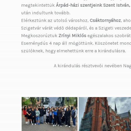
megtekintettük
Árpád-házi szentjeink Szent István,
után indultunk tovább.
Elérkeztünk az utolsó városhoz,
Csáktornyához
, aho
Szigetvár várát védő dédapáról, és a Szigeti vesze
Megkoszorúztuk
Zrínyi Miklós
egészalakos szobrát
Eseménydús 4 nap áll mögöttünk. Köszönetet mondu
szülőknek, hogy elmehettünk erre a kirándulásra.
A kirándulás résztvevői nevében Nagy