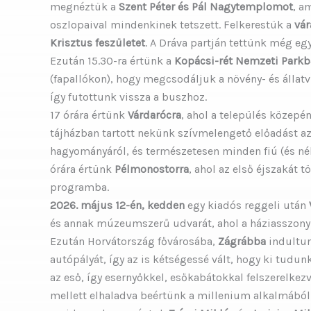
megnéztük a
Szent Péter és Pál Nagytemplomot
, a
oszlopaival mindenkinek tetszett. Felkerestük a
vár
Krisztus feszületet
. A Dráva partján tettünk még egy
Ezután 15.30-ra értünk a
Kopácsi-rét Nemzeti Parkb
(fapallókon), hogy megcsodáljuk a növény- és állatv
így futottunk vissza a buszhoz.
17 órára értünk
Várdarócra
, ahol a település közepén
tájházban tartott nekünk szívmelengető előadást az 
hagyományáról, és természetesen minden fiú (és néhán
órára értünk
Pélmonostorra
, ahol az első éjszakát t
programba.
2026. május 12-én, kedden
egy kiadós reggeli után
és annak múzeumszerű udvarát, ahol a háziasszony 
Ezután Horvátország fővárosába,
Zágrábba
indultun
autópályát, így az is kétségessé vált, hogy ki tudun
az eső, így esernyőkkel, esőkabátokkal felszerelkez
mellett elhaladva beértünk a millenium alkalmából