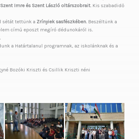
 Szent Imre és Szent László oltárszobrait
. Kis szabadidő
l sétát tettünk a
Zrínyiek sasfészkében
. Beszéltünk a
delem című eposzt megíró dédunokáról is.
.
nk a Határtalanul programnak, az iskolánknak és a
né Bozóki Kriszti és Csillik Kriszti néni