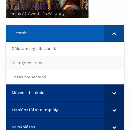
Június 29. Szent Pál apostol, Szent
Június 27. Szent László király
Péter apostol
Oktatás
Délutáni foglalkozások
Csengetési rend
Úszás menetrend
Művészeti iskola
Iskolánktól az olimpiáig
Beiskolázás