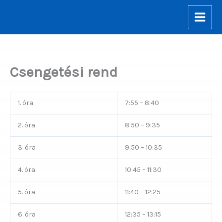
Skip
to
content
Csengetési rend
1. óra
7:55 – 8:40
2. óra
8:50 – 9:35
3. óra
9:50 – 10:35
4. óra
10:45 – 11:30
5. óra
11:40 – 12:25
6. óra
12:35 – 13:15