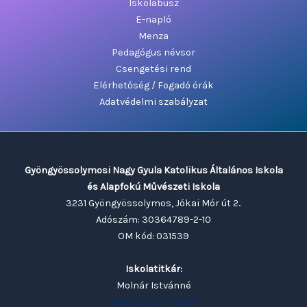
Iskolabusz
E-napló
Menza
Pedagógus névsor
Csengetési rend
Elérhetőség / Fogadó órák
Adatvédelmi szabályzat
Gyöngyössolymosi Nagy Gyula Katolikus Általános Iskola
és Alapfokú Művészeti Iskola
3231 Gyöngyössolymos, Jókai Mór út 2..
Adószám: 30364789-2-10
OM kód: 031539
Iskolatitkár:
Molnár Istvánné
+36 (37) 370 - 008