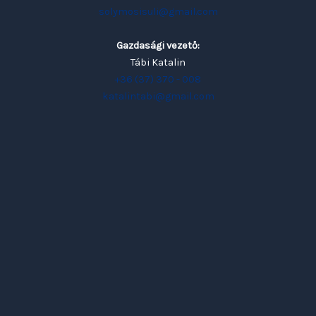
solymosisuli@gmail.com
Gazdasági vezető:
Tábi Katalin
+36 (37) 370 - 008
katalintabi@gmail.com