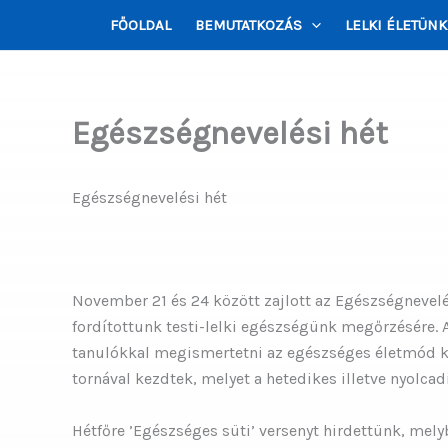
Skip
FŐOLDAL
BEMUTATKOZÁS
LELKI ÉLETÜNK
to
content
Egészségnevelési hét
Egészségnevelési hét
November 21 és 24 között zajlott az Egészségnevel
fordítottunk testi-lelki egészségünk megőrzésére. 
tanulókkal megismertetni az egészséges életmód k
tornával kezdtek, melyet a hetedikes illetve nyolcad
Hétfőre ’Egészséges süti’ versenyt hirdettünk, mely