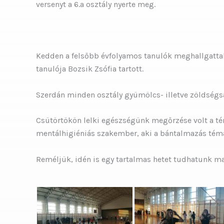
versenyt a 6.a osztály nyerte meg.
Kedden a felsőbb évfolyamos tanulók meghallgattak
tanulója Bozsik Zsófia tartott.
Szerdán minden osztály gyümölcs- illetve zöldségsal
Csütörtökön lelki egészségünk megőrzése volt a tém
mentálhigiéniás szakember, aki a bántalmazás témak
Reméljük, idén is egy tartalmas hetet tudhatunk 