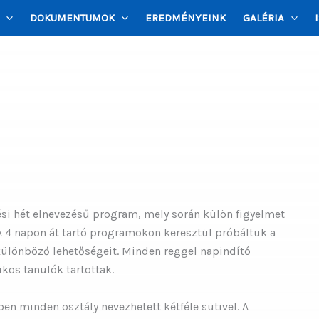
DOKUMENTUMOK
EREDMÉNYEINK
GALÉRIA
ési hét elnevezésű program, mely során külön figyelmet
A 4 napon át tartó programokon keresztül próbáltuk a
ülönböző lehetőségeit. Minden reggel napindító
ikos tanulók tartottak.
ben minden osztály nevezhetett kétféle sütivel. A