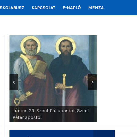
ISKOLABUSZ
KAPCSOLAT
E-NAPLÓ
MENZA
<
>
Június 29. Szent Pál apostol, Szent
Péter apostol