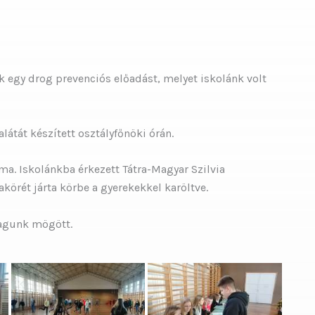
 egy drog prevenciós előadást, melyet iskolánk volt
átát készített osztályfőnöki órán.
a. Iskolánkba érkezett Tátra-Magyar Szilvia
örét járta körbe a gyerekekkel karöltve.
magunk mögött.