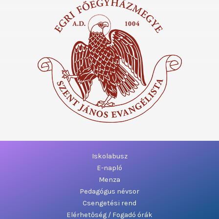
Iskolabusz
E-napló
Menza
Pedagógus névsor
Csengetési rend
Elérhetőség / Fogadó órák