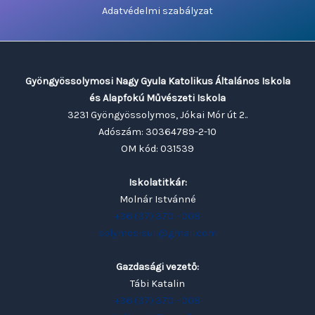
Adatvédelmi szabályzat
Gyöngyössolymosi Nagy Gyula Katolikus Általános Iskola
és Alapfokú Művészeti Iskola
3231 Gyöngyössolymos, Jókai Mór út 2..
Adószám: 30364789-2-10
OM kód: 031539
Iskolatitkár:
Molnár Istvánné
+36 (37) 370 - 008
solymosisuli@gmail.com
Gazdasági vezető:
Tábi Katalin
+36 (37) 370 - 008