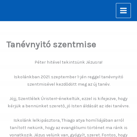
Skip
to
content
Tanévnyitó szentmise
Péter hitével tekintsünk Jézusra!
Iskolánkban 2021. szeptember 1-jén reggel tanévnyitó
szentmisével kezdődött meg az új tanév.
Jöjj, Szentlélek Úristen!-énekeltük, ezzel is kifejezve, hogy
kérjük a bennünket szerető, jó Isten áldását az idei tanévre.
Iskolánk lelkipásztora, Thiago atya homíliájában arról
tanított nekünk, hogy az evangéliumi történet ma ránk is
vonatkozik. Jézus velünk van, gyógyít, szeret. Fontos, hogy