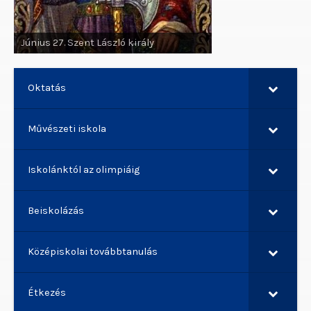
Június 29. Szent Pál apostol, Szent
Péter apostol
Oktatás
Művészeti iskola
Iskolánktól az olimpiáig
Beiskolázás
Középiskolai továbbtanulás
Étkezés