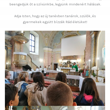
beengedjük őt a szívünkbe, legyünk mindenért hálásak.
Adja Isten, hogy az új tanévben tanárok, szülők, és
gyermekek együtt bízzák Rád életüket!