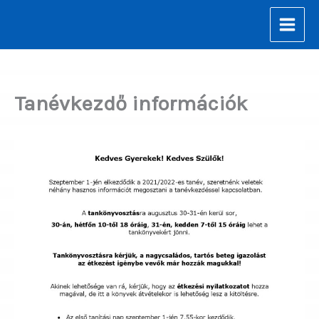
Skip
to
content
Tanévkezdő információk