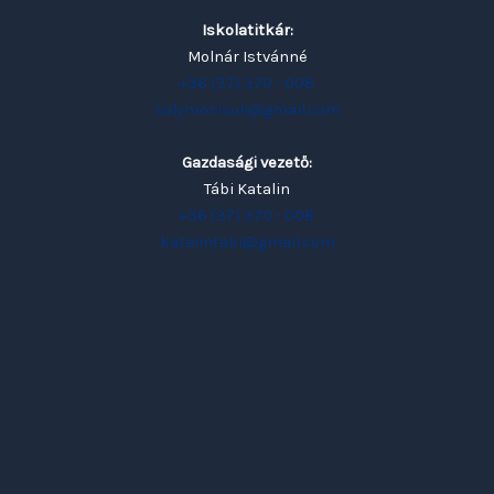
Iskolatitkár:
Molnár Istvánné
+36 (37) 370 - 008
solymosisuli@gmail.com
Gazdasági vezető:
Tábi Katalin
+36 (37) 370 - 008
katalintabi@gmail.com