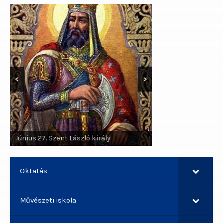
<
>
Június 29. Szent Pál apostol, Szent
Június 27. Szent László király
Péter apostol
Oktatás
Művészeti iskola