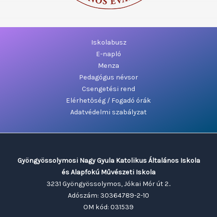
Iskolabusz
E-napló
Menza
Pedagógus névsor
Csengetési rend
Elérhetőség / Fogadó órák
Adatvédelmi szabályzat
Gyöngyössolymosi Nagy Gyula Katolikus Általános Iskola
és Alapfokú Művészeti Iskola
3231 Gyöngyössolymos, Jókai Mór út 2..
Adószám: 30364789-2-10
OM kód: 031539