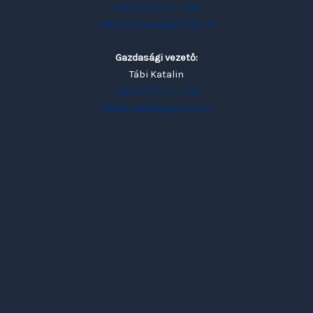
+36 (37) 370 - 008
solymosisuli@gmail.com
Gazdasági vezető:
Tábi Katalin
+36 (37) 370 - 008
katalintabi@gmail.com