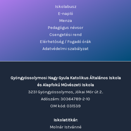
Iskolabusz
E-napló
Menza
Pedagógus névsor
Csengetési rend
Elérhetőség / Fogadó órák
Adatvédelmi szabályzat
Gyöngyössolymosi Nagy Gyula Katolikus Általános Iskola
és Alapfokú Művészeti Iskola
3231 Gyöngyössolymos, Jókai Mór út 2..
Adószám: 30364789-2-10
OM kód: 031539
Iskolatitkár:
Molnár Istvánné