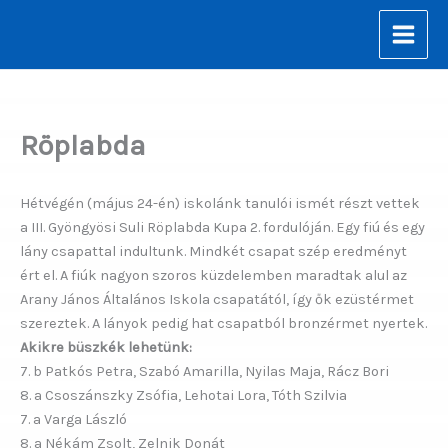
Skip
to
content
Röplabda
Hétvégén (május 24-én) iskolánk tanulói ismét részt vettek
a III. Gyöngyösi Suli Röplabda Kupa 2. fordulóján. Egy fiú és egy
lány csapattal indultunk. Mindkét csapat szép eredményt
ért el. A fiúk nagyon szoros küzdelemben maradtak alul az
Arany János Általános Iskola csapatától, így ők ezüstérmet
szereztek. A lányok pedig hat csapatból bronzérmet nyertek.
Akikre büszkék lehetünk:
7. b Patkós Petra, Szabó Amarilla, Nyilas Maja, Rácz Bori
8. a Csoszánszky Zsófia, Lehotai Lora, Tóth Szilvia
7. a Varga László
8. a Nékám Zsolt, Zelnik Donát