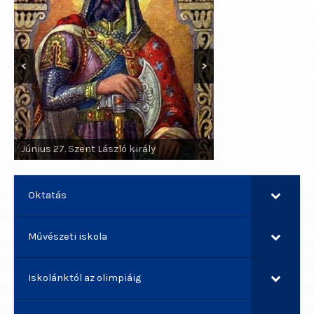
<
>
Június 29. Szent Pál apostol, Szent
Június 27. Szent László király
Péter apostol
Oktatás
Művészeti iskola
Iskolánktól az olimpiáig