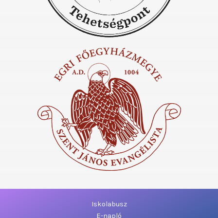
Iskolabusz
E-napló