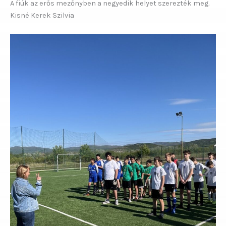
A fiúk az erős mezőnyben a negyedik helyet szerezték meg.
Kisné Kerek Szilvia