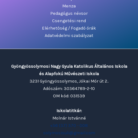
Menza
Pedagógus névsor
Csengetési rend
Elérhetőség / Fogadó órák
Adatvédelmi szabályzat
Gyöngyössolymosi Nagy Gyula Katolikus Általános Iskola
és Alapfokú Művészeti Iskola
3231 Gyöngyössolymos, Jókai Mór út 2..
Adószám: 30364789-2-10
OM kód: 031539
Iskolatitkár:
Molnár Istvánné
+36 (37) 370 - 008
solymosisuli@gmail.com