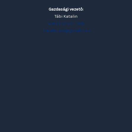
Gazdasági vezető:
Tábi Katalin
+36 (37) 370 - 008
katalintabi@gmail.com