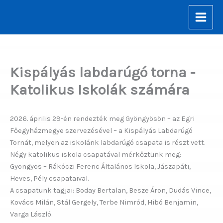
Skip
to
content
Kispályás labdarúgó torna -
Katolikus Iskolák számára
2026. április 29-én rendezték meg Gyöngyösön – az Egri
Főegyházmegye szervezésével – a Kispályás Labdarúgó
Tornát, melyen az iskolánk labdarúgó csapata is részt vett.
Négy katolikus iskola csapatával mérkőztünk meg:
Gyöngyös – Rákóczi Ferenc Általános Iskola, Jászapáti,
Heves, Pély csapataival.
A csapatunk tagjai: Boday Bertalan, Besze Áron, Dudás Vince,
Kovács Milán, Stál Gergely, Terbe Nimród, Hibó Benjamin,
Varga László.