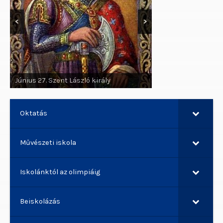
<
>
Június 29. Szent Pál apostol, Szent
Péter apostol
Oktatás
Művészeti iskola
Iskolánktól az olimpiáig
Beiskolázás