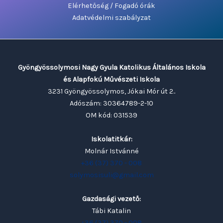
Elérhetőség / Fogadó órák
Adatvédelmi szabályzat
Gyöngyössolymosi Nagy Gyula Katolikus Általános Iskola
és Alapfokú Művészeti Iskola
3231 Gyöngyössolymos, Jókai Mór út 2..
Adószám: 30364789-2-10
OM kód: 031539
Iskolatitkár:
Molnár Istvánné
+36 (37) 370 - 008
solymosisuli@gmail.com
Gazdasági vezető:
Tábi Katalin
+36 (37) 370 - 008