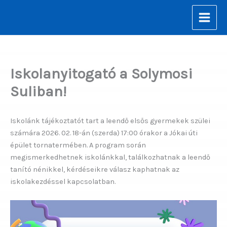
Skip
to
content
Iskolanyitogató a Solymosi
Suliban!
Iskolánk tájékoztatót tart a leendő elsős gyermekek szülei
számára 2026. 02. 18-án (szerda) 17:00 órakor a Jókai úti
épület tornatermében. A program során
megismerkedhetnek iskolánkkal, találkozhatnak a leendő
tanító nénikkel, kérdéseikre válasz kaphatnak az
iskolakezdéssel kapcsolatban.