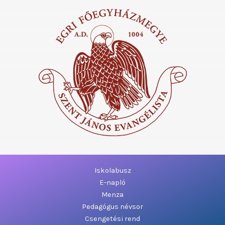
Iskolabusz
E-napló
Menza
Pedagógus névsor
Csengetési rend