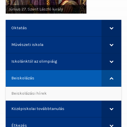
Június 29. Szent Pál apostol, Szent
Június 27. Szent László király
Péter apostol
Oktatás
Művészeti iskola
Iskolánktól az olimpiáig
Beiskolázás
Beiskolázási hírek
Középiskolai továbbtanulás
Étkezés