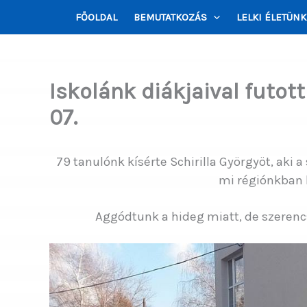
Skip
FŐOLDAL
BEMUTATKOZÁS
LELKI ÉLETÜNK
to
content
Iskolánk diákjaival futott 
07.
79 tanulónk kísérte Schirilla Györgyöt, aki a
mi régiónkban k
Aggódtunk a hideg miatt, de szeren