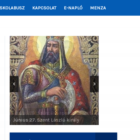
ISKOLABUSZ
KAPCSOLAT
E-NAPLÓ
MENZA
<
>
Június 29. Szent Pál apostol, Szent
Péter apostol