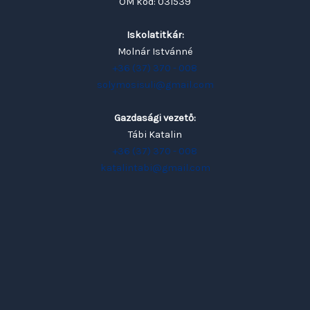
OM kód: 031539
Iskolatitkár:
Molnár Istvánné
+36 (37) 370 - 008
solymosisuli@gmail.com
Gazdasági vezető:
Tábi Katalin
+36 (37) 370 - 008
katalintabi@gmail.com