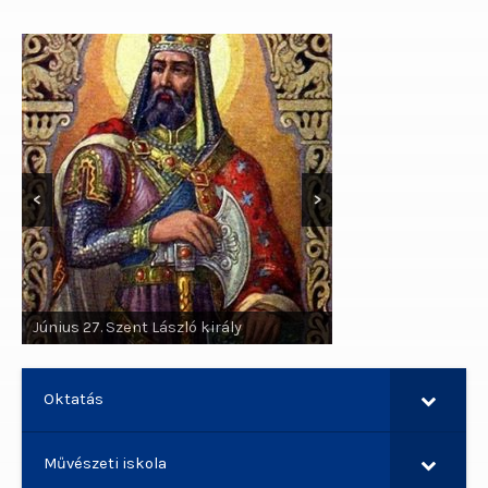
<
>
Június 29. Szent Pál apostol, Szent
Péter apostol
Oktatás
Művészeti iskola