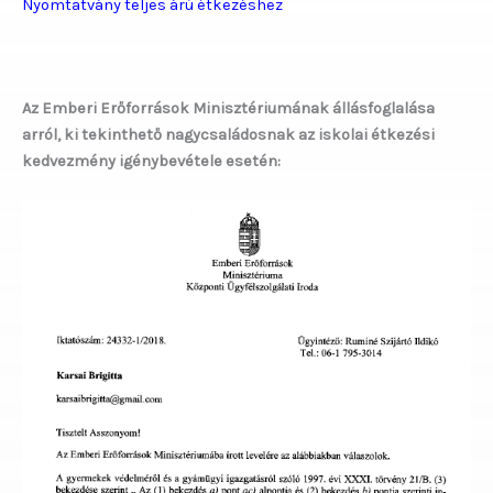
Nyomtatvány teljes árú étkezéshez
Az Emberi Erőforrások Minisztériumának állásfoglalása
arról, ki tekinthető nagycsaládosnak az iskolai étkezési
kedvezmény igénybevétele esetén: