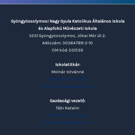
Gyöngyössolymosi Nagy Gyula Katolikus Általános Iskola
és Alapfokú Művészeti Iskola
3231 Gyöngyössolymos, Jókai Mór út 2..
Adószám: 30364789-2-10
OM kód: 031539
Iskolatitkár:
Molnár Istvánné
+36 (37) 370 - 008
solymosisuli@gmail.com
Gazdasági vezető:
Tábi Katalin
+36 (37) 370 - 008
katalintabi@gmail.com