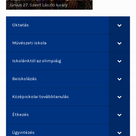
Június 27. Szent László király
Péter apostol
Oktatás
Művészeti iskola
Iskolánktól az olimpiáig
Beiskolázás
Középiskolai továbbtanulás
Étkezés
Ügyintézés