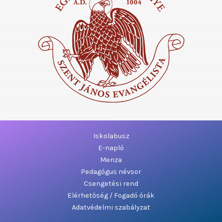
Iskolabusz
E-napló
Menza
Pedagógus névsor
Csengetési rend
Elérhetőség / Fogadó órák
Adatvédelmi szabályzat