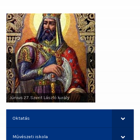
<
>
Június 29. Szent Pál apostol, Szent
Június 27. Szent László király
Péter apostol
Oktatás
Művészeti iskola