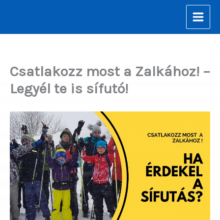
Skip
to
content
Csatlakozz most a Zalkához! –
Legyél te is sífutó!