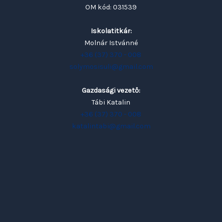
OM kód: 031539
Iskolatitkár:
Molnár Istvánné
+36 (37) 370 - 008
solymosisuli@gmail.com
Gazdasági vezető:
Tábi Katalin
+36 (37) 370 - 008
katalintabi@gmail.com