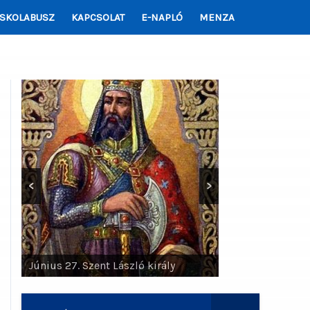
ISKOLABUSZ
KAPCSOLAT
E-NAPLÓ
MENZA
<
>
Június 29. Szent Pál apostol, Szent
Péter apostol