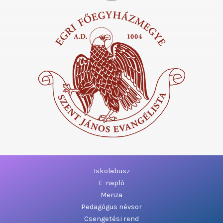
Iskolabusz
E-napló
Menza
Pedagógus névsor
Csengetési rend