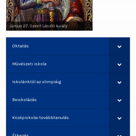
Június 29. Szent Pál apostol, Szent
Június 27. Szent László király
Péter apostol
Oktatás
Művészeti iskola
Iskolánktól az olimpiáig
Beiskolázás
Középiskolai továbbtanulás
Étkezés