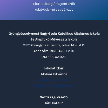
Elérhetőség / Fogadó órák
Adatvédelmi szabályzat
Gyöngyössolymosi Nagy Gyula Katolikus Általános Iskola
és Alapfokú Művészeti Iskola
3231 Gyöngyössolymos, Jókai Mór út 2..
Adószám: 30364789-2-10
OM kód: 031539
Iskolatitkár:
Molnár Istvánné
+36 (37) 370 - 008
solymosisuli@gmail.com
Gazdasági vezető:
Tábi Katalin