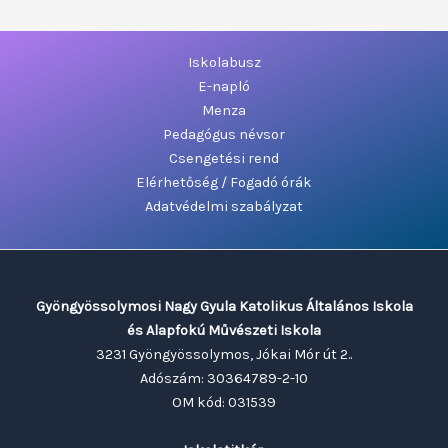
Iskolabusz
E-napló
Menza
Pedagógus névsor
Csengetési rend
Elérhetőség / Fogadó órák
Adatvédelmi szabályzat
Gyöngyössolymosi Nagy Gyula Katolikus Általános Iskola
és Alapfokú Művészeti Iskola
3231 Gyöngyössolymos, Jókai Mór út 2..
Adószám: 30364789-2-10
OM kód: 031539