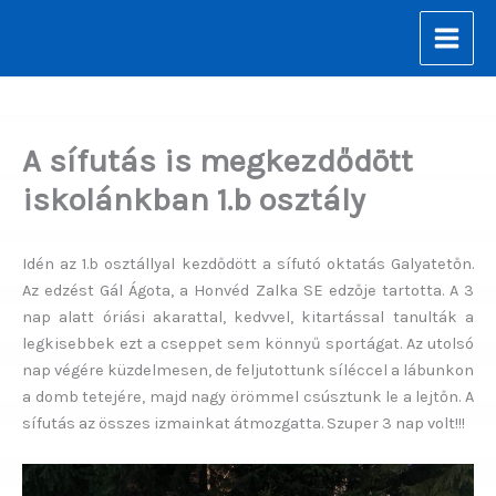
Skip
to
content
A sífutás is megkezdődött
iskolánkban 1.b osztály
Idén az 1.b osztállyal kezdődött a sífutó oktatás Galyatetőn.
Az edzést Gál Ágota, a Honvéd Zalka SE edzője tartotta. A 3
nap alatt óriási akarattal, kedvvel, kitartással tanulták a
legkisebbek ezt a cseppet sem könnyű sportágat. Az utolsó
nap végére küzdelmesen, de feljutottunk síléccel a lábunkon
a domb tetejére, majd nagy örömmel csúsztunk le a lejtőn. A
sífutás az összes izmainkat átmozgatta. Szuper 3 nap volt!!!