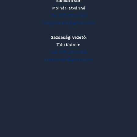
Iskolatitkár:
Molnár Istvánné
+36 (37) 370 - 008
solymosisuli@gmail.com
Gazdasági vezető:
Tábi Katalin
+36 (37) 370 - 008
katalintabi@gmail.com