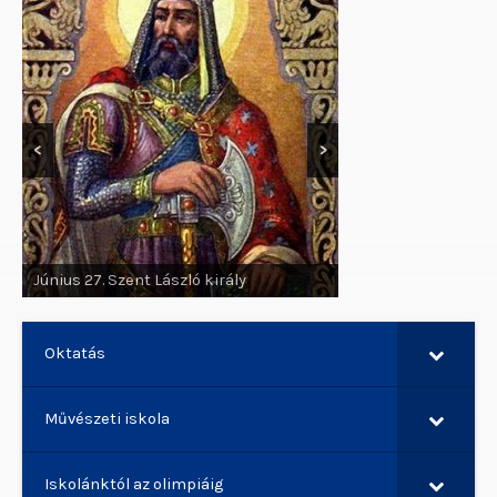
<
>
Június 29. Szent Pál apostol, Szent
Péter apostol
Oktatás
Művészeti iskola
Iskolánktól az olimpiáig