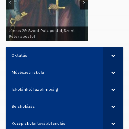
<
>
Június 29. Szent Pál apostol, Szent
Péter apostol
Oktatás
Művészeti iskola
Iskolánktól az olimpiáig
Beiskolázás
Középiskolai továbbtanulás