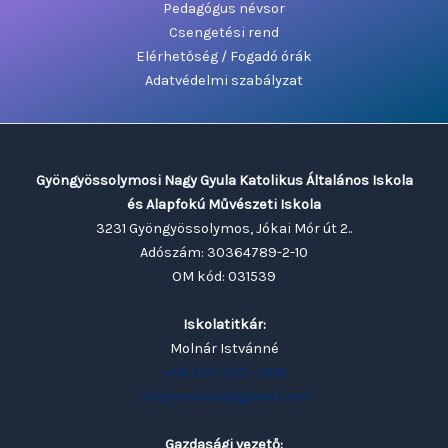
Pedagógus névsor
Csengetési rend
Elérhetőség / Fogadó órák
Adatvédelmi szabályzat
Gyöngyössolymosi Nagy Gyula Katolikus Általános Iskola
és Alapfokú Művészeti Iskola
3231 Gyöngyössolymos, Jókai Mór út 2..
Adószám: 30364789-2-10
OM kód: 031539
Iskolatitkár:
Molnár Istvánné
+36 (37) 370 - 008
solymosisuli@gmail.com
Gazdasági vezető: