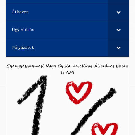
Étkezés
Ügyintézés
Pályázatok