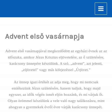
Skip
to
content
Advent első vasárnapja
Advent első vasárnapjával megkezdődött az egyházi évnek az az
időszaka, amikor Jézus Krisztus eljövetelére, az ő születésére,
karácsony ünnepére készülünk. A szó, „advent”, azt jelenti,
„eljövetel” vagy más kifejezéssel „Úrjövet.”
Az ünnep igazi értékét az adja meg, hogy mi nemcsak
emlékezünk Jézus születésére, hanem tudjuk, hogy majd
egyszer, az idők végén ismét eljön hozzánk, és mi várjuk őt.
Olyan örömmel készülünk a vele való nagy találkozásra, mint
ahogyan a gyermekek évről évre várják karácsony ünnepét.