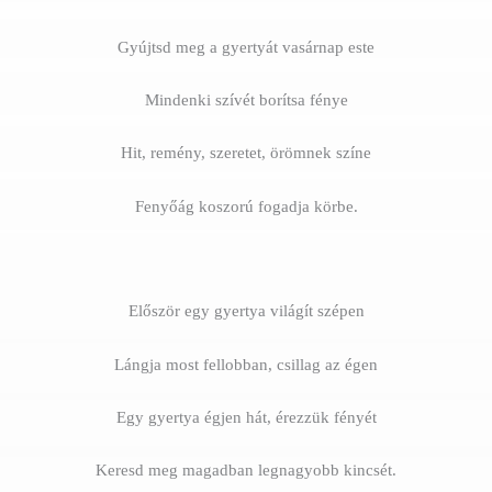
Gyújtsd meg a gyertyát vasárnap este
Mindenki szívét borítsa fénye
Hit, remény, szeretet, örömnek színe
Fenyőág koszorú fogadja körbe.
Először egy gyertya világít szépen
Lángja most fellobban, csillag az égen
Egy gyertya égjen hát, érezzük fényét
Keresd meg magadban legnagyobb kincsét.