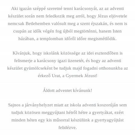
Aki igazán széppé szeretné tenni karácsonyát, az az adventi
készület során nem feledkezik meg arról, hogy Jézus eljövetele
nemcsak Betlehemben valósult meg a szent éjszakán, és nem is
csupán az idők végén fog újból megtörténni, hanem Isten
házában, a templomban időről időre megismétlődik.
Kívánjuk, hogy iskolánk közössége az idei esztendőben is
felismerje a karácsony igazi üzenetét, és hogy az adventi
készület gyümölcseként be tudjuk majd fogadni otthonunkba az
érkező Urat, a Gyermek Jézust!
Áldott adventet kívánunk!
Sajnos a járványhelyzet miatt az iskola adventi koszorúján sem
tudjuk közösen meggyújtani hétről hétre a gyertyákat, ezért
minden héten egy kis műsorral készülünk a gyertyagyújtást
felidézve.