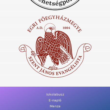
Iskolabusz
E-napló
Menza