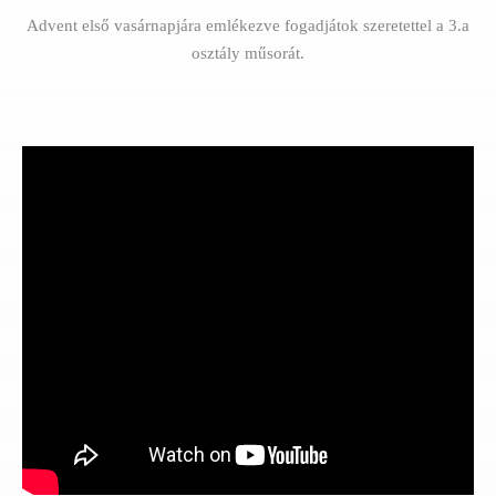
Advent első vasárnapjára emlékezve fogadjátok szeretettel a 3.a
osztály műsorát.