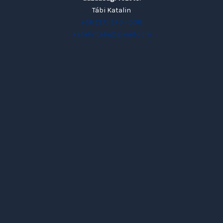
Tábi Katalin
+36 (37) 370 - 008
katalintabi@gmail.com