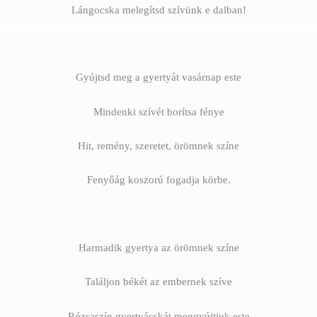
Lángocska melegítsd szívünk e dalban!
Gyújtsd meg a gyertyát vasárnap este
Mindenki szívét borítsa fénye
Hit, remény, szeretet, örömnek színe
Fenyőág koszorú fogadja körbe.
Harmadik gyertya az örömnek színe
Találjon békét az embernek szíve
Rózsaszín gyertyácskát meggyújtjuk este