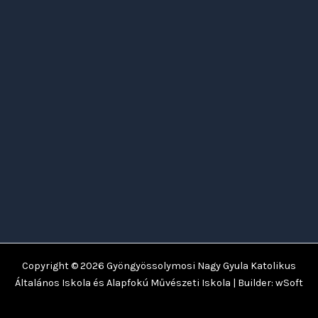
Copyright © 2026
Gyöngyössolymosi Nagy Gyula Katolikus
Általános Iskola és Alapfokú Művészeti Iskola
| Builder:
wSoft