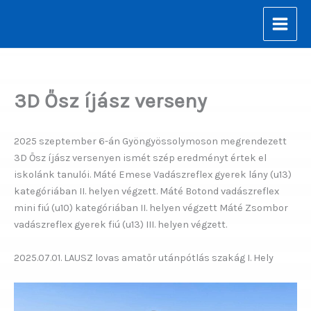
Skip
to
content
3D Ősz íjász verseny
2025 szeptember 6-án Gyöngyössolymoson megrendezett
3D Ősz íjász versenyen ismét szép eredményt értek el
iskolánk tanulói. Máté Emese Vadászreflex gyerek lány (u13)
kategóriában II. helyen végzett. Máté Botond vadászreflex
mini fiú (u10) kategóriában II. helyen végzett Máté Zsombor
vadászreflex gyerek fiú (u13) III. helyen végzett.
2025.07.01. LAUSZ lovas amatőr utánpótlás szakág I. Hely