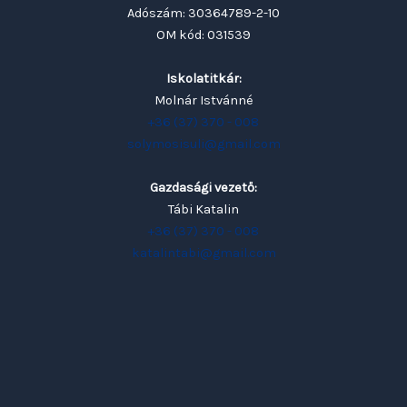
Adószám: 30364789-2-10
OM kód: 031539
Iskolatitkár:
Molnár Istvánné
+36 (37) 370 - 008
solymosisuli@gmail.com
Gazdasági vezető:
Tábi Katalin
+36 (37) 370 - 008
katalintabi@gmail.com