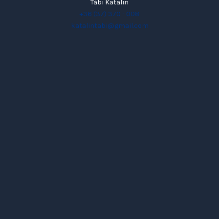
Tábi Katalin
+36 (37) 370 - 008
katalintabi@gmail.com