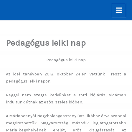
Skip
to
content
Pedagógus lelki nap
Pedagógus lelki nap
Az idei tanévben 2018. október 24-én vettünk részt a
pedagógus lelki napon.
Reggel nem szegte kedvünket a zord időjárás, vidáman
indultunk útnak az esős, szeles időben.
A Máriabesnyői Nagyboldogasszony Bazilikához érve azonnal
megérezhettük Magyarország második leglátogatottabb
Mária-kegyhelyének erejét, erős kisugárzását. Az