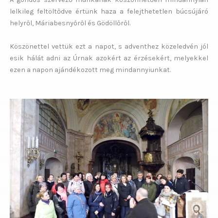
lelkileg feltöltődve értünk haza a felejthetetlen búcsújáró
helyről, Máriabesnyőről és Gödöllőről.
Köszönettel vettük ezt a napot, s adventhez közeledvén jól
esik hálát adni az Úrnak azokért az érzésekért, melyekkel
ezen a napon ajándékozott meg mindannyiunkat.