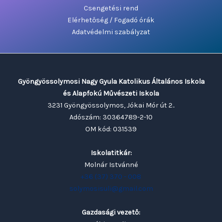
Csengetési rend
Elérhetőség / Fogadó órák
Adatvédelmi szabályzat
Gyöngyössolymosi Nagy Gyula Katolikus Általános Iskola
és Alapfokú Művészeti Iskola
3231 Gyöngyössolymos, Jókai Mór út 2..
Adószám: 30364789-2-10
OM kód: 031539
Iskolatitkár:
Molnár Istvánné
+36 (37) 370 - 008
solymosisuli@gmail.com
Gazdasági vezető: