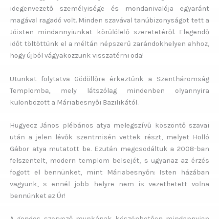
idegenvezető személyisége és mondanivalója egyaránt
magával ragadó volt. Minden szavával tanúbizonyságot tett a
Jóisten mindannyiunkat körülölelő szeretetéről. Elegendő
időt töltöttünk el a méltán népszerű zarándokhelyen ahhoz,
hogy újból vágyakozzunk visszatérni oda!
Utunkat folytatva Gödöllőre érkeztünk a Szentháromság
Templomba, mely látszólag mindenben olyannyira
különbözött a Máriabesnyői Bazilikától.
Hugyecz János plébános atya melegszívű köszöntő szavai
után a jelen lévők szentmisén vettek részt, melyet Holló
Gábor atya mutatott be. Ezután megcsodáltuk a 2008-ban
felszentelt, modern templom belsejét, s ugyanaz az érzés
fogott el bennünket, mint Máriabesnyőn: Isten házában
vagyunk, s ennél jobb helyre nem is vezethetett volna
bennünket az Úr!
A gondos szervező munkának köszönhetően mindannyian