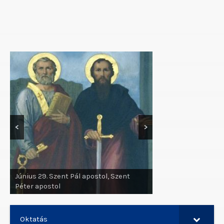
<
>
Június 24. Keresztelő Szent János
Oktatás