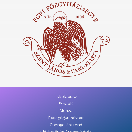
Iskolabusz
E-napló
Menza
Pedagógus névsor
Csengetési rend
Elérhetőség / Fogadó órák