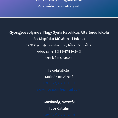
Adatvédelmi szabályzat
Gyöngyössolymosi Nagy Gyula Katolikus Általános Iskola
és Alapfokú Művészeti Iskola
3231 Gyöngyössolymos, Jókai Mór út 2..
Adószám: 30364789-2-10
OM kód: 031539
Iskolatitkár:
Molnár Istvánné
+36 (37) 370 - 008
solymosisuli@gmail.com
Gazdasági vezető:
Tábi Katalin
+36 (37) 370 - 008