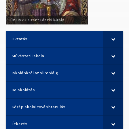
Június 29. Szent Pál apostol, Szent
Péter apostol
Oktatás
Művészeti iskola
Iskolánktól az olimpiáig
Beiskolázás
Középiskolai továbbtanulás
Étkezés